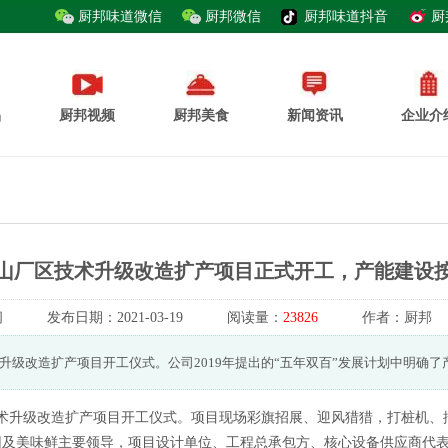
厨邦味道微信
厨邦微信
厨邦味道抖音
厨
品
厨邦视频
厨邦美食
新闻资讯
企业介
山厂区技术升级改造扩产项目正式开工，产能建设
闻
发布日期：
2021-03-19
阅读量：
23826
作者：
厨邦
升级改造扩产项目开工仪式。公司2019年提出的“五年双百”发展计划中明确
术升级改造扩产项目开工仪式。项目现场彩旗招展、迎风猎猎，打桩机、
团及美味鲜主要领导，项目设计单位、工程总承包方、核心设备供应商代