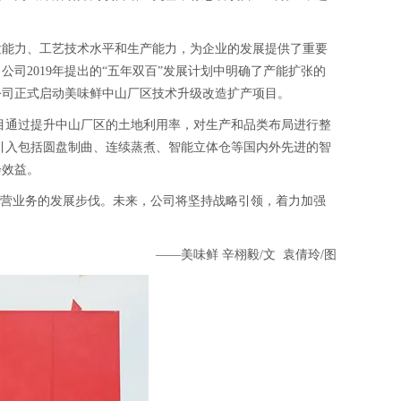
发能力、工艺技术水平和生产能力，为企业的发展提供了重要
。公司
2019
年提出的“五年双百”发展计划中明确了产能扩张的
公司正式启动美味鲜中山厂区技术升级改造扩产项目。
目通过提升中山厂区的土地利用率，对生产和品类布局进行整
引入包括圆盘制曲、连续蒸煮、智能立体仓等国内外先进的智
会效益。
营业务的发展步伐。未来，公司将坚持战略引领，着力加强
——美味鲜 辛栩毅
/
文
袁倩玲
/
图