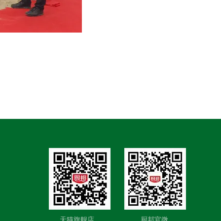
天猫旗舰店 厨邦官微