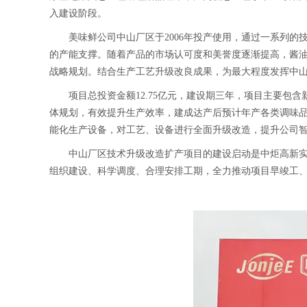
入建设阶段。
美味鲜公司中山厂区于
2006
年投产使用，通过一系列的
的产能支撑。随着产品的市场认可度和美誉度逐渐提高，酱
战略规划。结合生产工艺升级改良成果，为最大程度发挥中
项目总投资金额
12.75
亿元，建设期三年，项目主要包含
体规划，有效提升生产效率，建成达产后预计年产各类调味
能化生产设备，对工艺、设备进行全面升级改造，提升公司
中山厂区技术升级改造扩产项目的建设启动是中炬高新实现
组织建设、科学调度、合理安排工期，全力推动项目早竣工