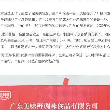
技术改造工作，建立了完善的研发、生产和检验平台，大幅提升了厂区研
油等调味品产能渐趋饱和，进一步提升产能成为企业未来发展的关键一环
山厂区现有土地的潜力，经过严谨的项目调研，科学的规划布局，
2020
年
新建制曲楼、酱油酿造罐区、智能立体仓、制曲核心设备采购安装等。项
品及相关食品
58.43
万吨，较现有产能提升
27
万吨。同时，项目建设中还将
智能化、自动化制造水平，并促进绿色生产，为企业创造良好的经济和社
“五年双百”发展计划的重要里程碑，也标志着公司进一步加快调味品主
、早运行、早见效，打造产能保障新高地。