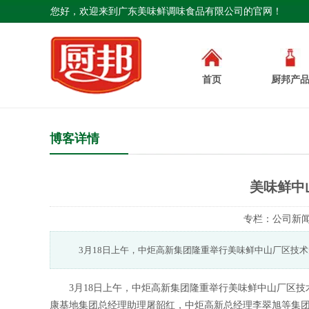
您好，欢迎来到广东美味鲜调味食品有限公司的官网！
首页
厨邦产
博客详情
美味鲜中
专栏：
公司新
3月18日上午，中炬高新集团隆重举行美味鲜中山厂区技术
3
月
18
日上午，中炬高新集团隆重举行美味鲜中山厂区技
康基地集团总经理助理屠韶红，中炬高新总经理李翠旭等集