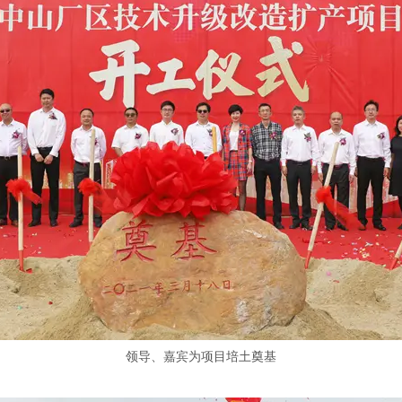
领导、嘉宾为项目培土奠基