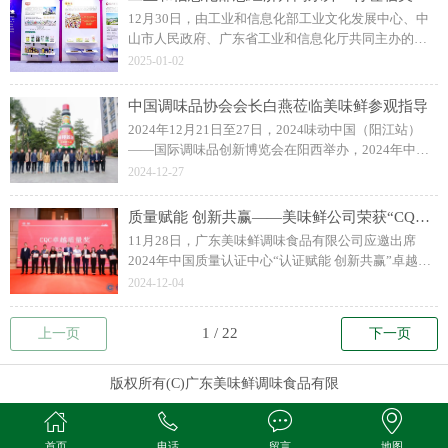
12月30日，由工业和信息化部工业文化发展中心、中
山市人民政府、广东省工业和信息化厅共同主办的
2024工业文化发展大会在广东省中山市盛大开幕。他
2025-01-02
对美味鲜公司在工业文化传承发展方面的工作充满期
待。
中国调味品协会会长白燕莅临美味鲜参观指导
2024年12月21日至27日，2024味动中国（阳江站）
——国际调味品创新博览会在阳西举办，2024年中国
酱油及调味酱产业创新发展峰会同期召开。 12月24
2024-12-27
日，中国调味品协会会长白燕率队莅临美味鲜中山总
部参观指导。
质量赋能 创新共赢——美味鲜公司荣获“CQC卓越质量奖”
11月28日，广东美味鲜调味食品有限公司应邀出席
2024年中国质量认证中心“认证赋能 创新共赢”卓越客
户大会活动。凭借规范有序、严谨完备、精益科学的
2024-12-04
质量管理体系，美味鲜公司荣获“CQC卓越质量奖”。
上一页
下一页
版权所有(C)广东美味鲜调味食品有限
首页
电话
留言
地图