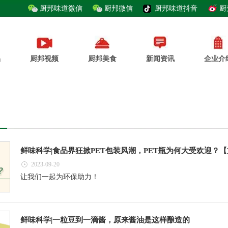
厨邦味道微信
厨邦微信
厨邦味道抖音
厨
品
厨邦视频
厨邦美食
新闻资讯
企业介
鲜味科学|食品界狂掀PET包装风潮，PET瓶为何大受欢迎？
2023-09-20
让我们一起为环保助力！
鲜味科学|一粒豆到一滴酱，原来酱油是这样酿造的