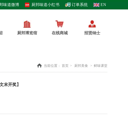
邦味道微博
厨邦味道小红书
订单系统
EN
绍
厨邦博览馆
在线商城
招贤纳士
当前位置：
首页
>
厨邦美食
>
鲜味课堂
【文末开奖】