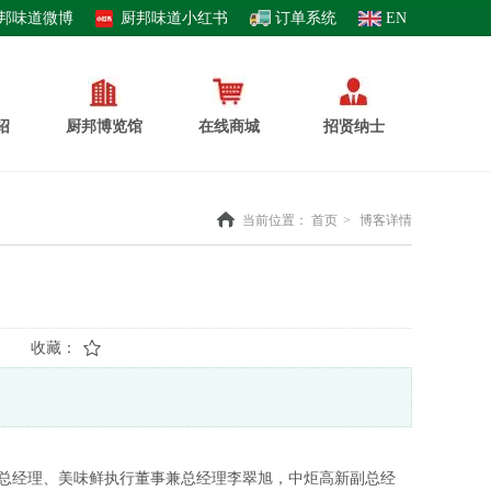
邦味道微博
厨邦味道小红书
订单系统
EN
绍
厨邦博览馆
在线商城
招贤纳士
当前位置：
首页
>
博客详情
收藏：
新总经理、美味鲜执行董事兼总经理李翠旭，中炬高新副总经