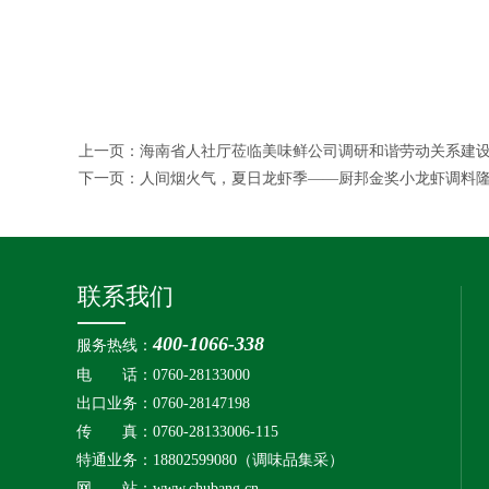
上一页：
海南省人社厅莅临美味鲜公司调研和谐劳动关系建
下一页：
人间烟火气，夏日龙虾季——厨邦金奖小龙虾调料
联系我们
400-1066-338
服务热线：
电 话：0760-28133000
出口业务：
0760-28147198
传 真：0760-28133006-115
特通业务：18802599080
（调味品集采）
网 站：
www.chubang.cn