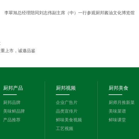
李翠旭总经理陪同刘志伟副主席（中）一行参观厨邦酱油文化博览馆
设
隆重上市，诚邀品鉴
厨邦产品
厨邦视频
厨邦美食
厨邦品牌
企业广告片
厨师月推新菜
美味鲜品牌
品类宣传片
美味菜谱
产品推荐
鲜味美食视频
鲜味课堂
工艺视频