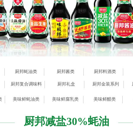
厨邦蚝油类
厨邦酱类
厨邦料酒类
厨邦复合调味料
厨邦礼盒
厨邦金装系列
类
美味鲜蚝油类
美味鲜腐乳类
美味鲜醋类
厨邦减盐30%蚝油