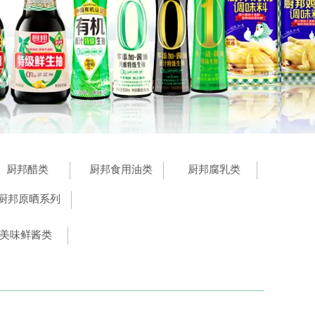
厨邦醋类
厨邦食用油类
厨邦腐乳类
厨邦原晒系列
美味鲜酱类