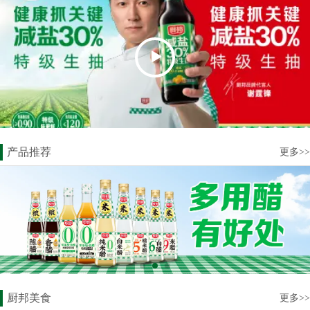
产品推荐
更多>>
厨邦美食
更多>>